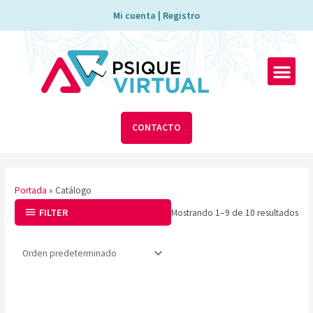
Ir
Mi cuenta | Registro
al
contenido
Men
CONTACTO
Portada
»
Catálogo
FILTER
Mostrando 1–9 de 10 resultados