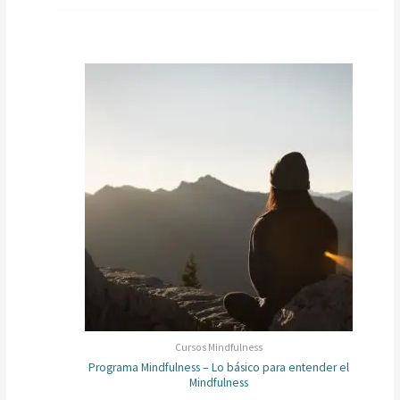
Cursos Mindfulness
Programa Mindfulness – Lo básico para entender el
Mindfulness