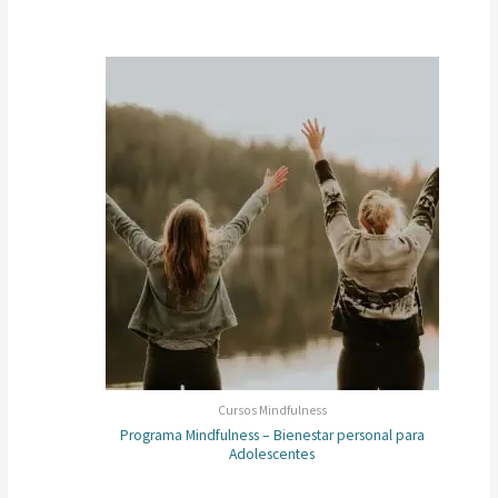
Cursos Mindfulness
Programa Mindfulness – Bienestar personal para
Adolescentes