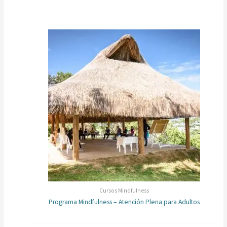
Cursos Mindfulness
Programa Mindfulness – Atención Plena para Adultos