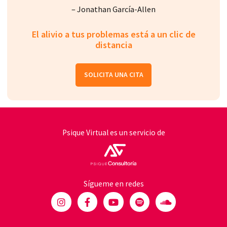
– Jonathan García-Allen
El alivio a tus problemas está a un clic de
distancia
SOLICITA UNA CITA
Psique Virtual es un servicio de
Sígueme en redes
I
F
Y
S
S
n
a
o
p
o
s
c
u
o
u
t
e
t
t
n