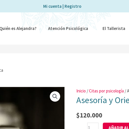
Mi cuenta | Registro
Quién es Alejandra?
Atención Psicológica
El Tallerista
ca
Asesoría
y
Inicio
/
Citas por psicología
/ 
Orientación
Asesoría y Ori
Psicológica
cantidad
$
120.000
AÑADIR A