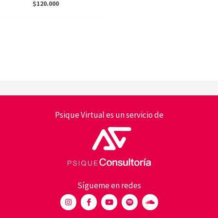
$
120.000
Psique Virtual es un servicio de
Sígueme en redes
I
F
Y
S
S
n
a
o
p
o
s
c
u
o
u