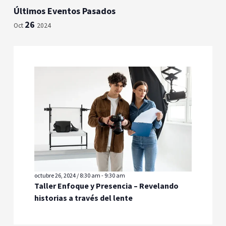
de
Seleccionar
Últimos Eventos Pasados
vista
fecha.
búsqued
26
de
Oct
2024
y
Even
vistas
de
Eventos
octubre 26, 2024 / 8:30 am
-
9:30 am
Taller Enfoque y Presencia – Revelando
historias a través del lente