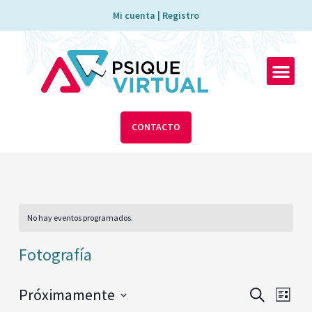
Ir
Mi cuenta | Registro
al
contenido
Men
CONTACTO
No hay eventos programados.
Fotografía
Navegac
Nave
Próximamente
BUSCAR
LISTA
de