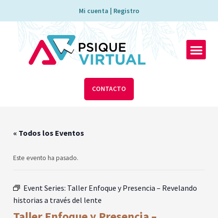
Ir
Mi cuenta | Registro
al
contenido
Men
CONTACTO
« Todos los Eventos
Este evento ha pasado.
Event Series:
Taller Enfoque y Presencia – Revelando
historias a través del lente
Taller Enfoque y Presencia –