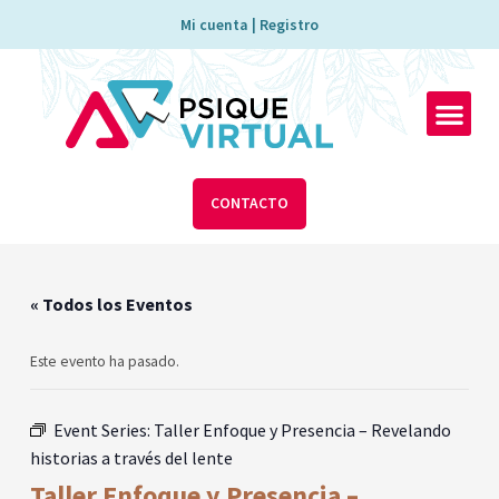
Ir
Mi cuenta | Registro
al
contenido
Men
CONTACTO
« Todos los Eventos
Este evento ha pasado.
Event Series:
Taller Enfoque y Presencia – Revelando
historias a través del lente
Taller Enfoque y Presencia –