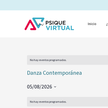
Ir
al
contenido
Inicio
¿
No hay eventos programados.
Danza Contemporánea
05/08/2026
Seleccionar
fecha.
No hay eventos programados.