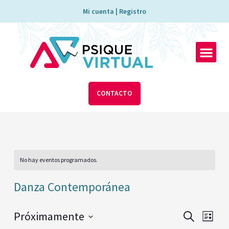
Ir
Mi cuenta | Registro
al
contenido
Men
CONTACTO
No hay eventos programados.
Danza Contemporánea
Navegac
Nave
Próximamente
BUSCAR
LISTA
de