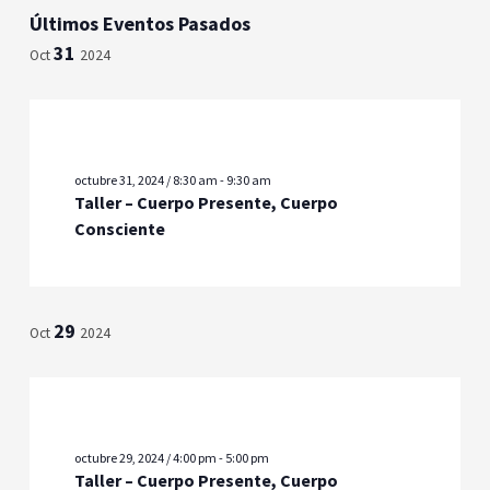
de
Seleccionar
Últimos Eventos Pasados
vista
fecha.
búsqued
31
de
Oct
2024
y
Even
vistas
de
Eventos
octubre 31, 2024 / 8:30 am
-
9:30 am
Taller – Cuerpo Presente, Cuerpo
Consciente
29
Oct
2024
octubre 29, 2024 / 4:00 pm
-
5:00 pm
Taller – Cuerpo Presente, Cuerpo