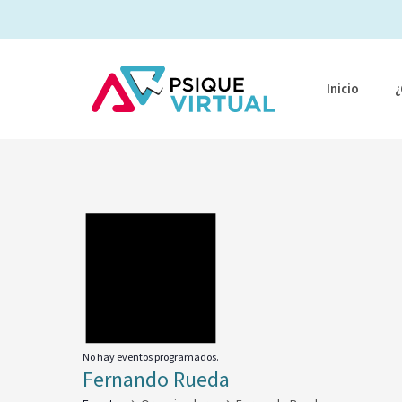
Ir
al
contenido
Inicio
¿
No hay eventos programados.
Fernando Rueda