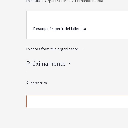
Eventos
Organizadores
Fernando Rueda
Descripción perfil del tallerista
Eventos from this organizador
Próximamente
Seleccionar
fecha.
Eventos
anterior(es)