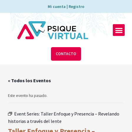
Ir
Mi cuenta | Registro
al
contenido
Men
CONTACTO
« Todos los Eventos
Este evento ha pasado.
Event Series:
Taller Enfoque y Presencia – Revelando
historias a través del lente
Taller Enfoque y Presencia –