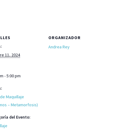
LLES
ORGANIZADOR
:
Andrea Rey
re 11, 2024
pm - 5:00 pm
s:
 de Maquillaje
nos – Metamorfosis)
oría del Evento:
llaje