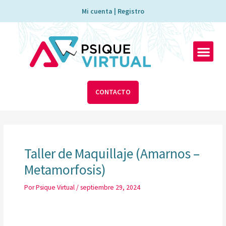
Ir
Mi cuenta | Registro
al
contenido
Men
CONTACTO
Navegación
de
Taller de Maquillaje (Amarnos –
entradas
Metamorfosis)
Por
Psique Virtual
/
septiembre 29, 2024