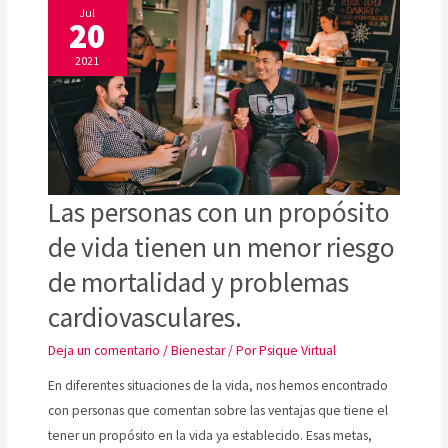
Jul
20
2021
LAS
Las personas con un propósito
PERSONAS
CON
de vida tienen un menor riesgo
UN
PROPÓSITO
DE
de mortalidad y problemas
VIDA
TIENEN
UN
cardiovasculares.
MENOR
RIESGO
DE
Deja un comentario
/
Bienestar
/ Por
Psique Virtual
MORTALIDAD
Y
PROBLEMAS
En diferentes situaciones de la vida, nos hemos encontrado
CARDIOVASCULARES.
con personas que comentan sobre las ventajas que tiene el
tener un propósito en la vida ya establecido. Esas metas,