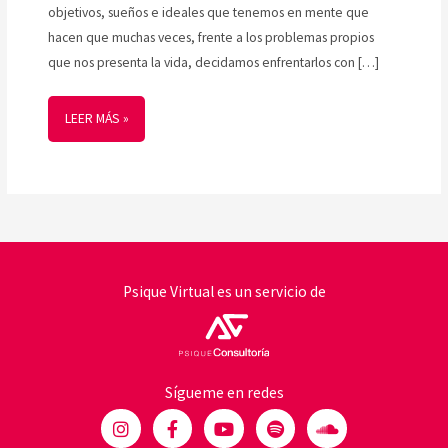
objetivos, sueños e ideales que tenemos en mente que
hacen que muchas veces, frente a los problemas propios
que nos presenta la vida, decidamos enfrentarlos con […]
LEER MÁS »
Psique Virtual es un servicio de
Sígueme en redes
I
F
Y
S
S
n
a
o
p
o